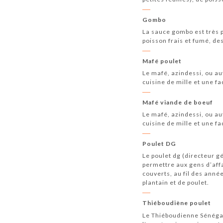
Gombo
La sauce gombo est très p
poisson frais et fumé, de
Mafé poulet
Le mafé, azindessi, ou au
cuisine de mille et une fa
Mafé viande de boeuf
Le mafé, azindessi, ou au
cuisine de mille et une fa
Poulet DG
Le poulet dg (directeur gé
permettre aux gens d’aff
couverts, au fil des année
plantain et de poulet.
Thiéboudiène poulet
Le Thiéboudienne Sénégala