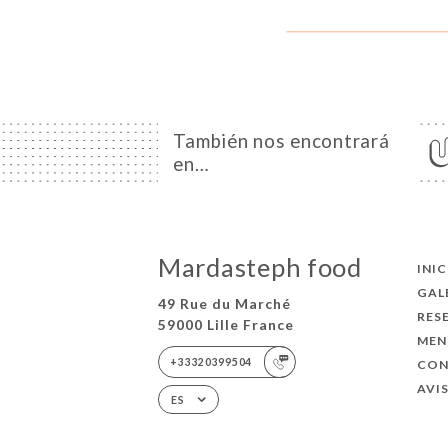
También nos encontrará
en…
Mardasteph food
INI
GAL
49 Rue du Marché
RES
59000 Lille France
MEN
+33320399504
CO
AVI
ES