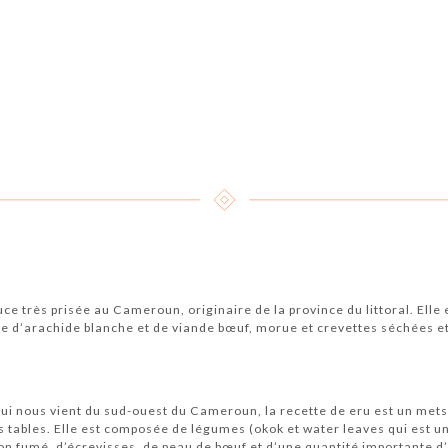
ce très prisée au Cameroun, originaire de la province du littoral. Elle e
te d’arachide blanche et de viande bœuf, morue et crevettes séchées e
 qui nous vient du sud-ouest du Cameroun, la recette de eru est un mets 
s tables. Elle est composée de légumes (okok et water leaves qui est u
sson fumé, d’écrevisses, de peau de bœuf et d’une quantité importante d