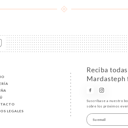
Reciba todas 
CIO
Mardasteph 
ERÍA
EÑA
Ú
Suscríbase a nuestro b
NTACTO
sobre los próximos eve
SOS LEGALES