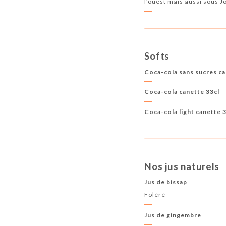
l’ouest mais aussi sous Jo
Softs
Coca-cola sans sucres ca
Coca-cola canette 33cl
Coca-cola light canette 
Nos jus naturels
Jus de bissap
Foléré
Jus de gingembre