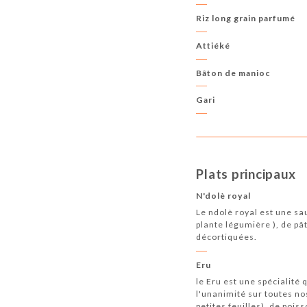
Riz long grain parfumé
Attiéké
Bâton de manioc
Gari
Plats principaux
N'dolè royal
Le ndolè royal est une sau
plante légumière ), de pâ
décortiquées.
Eru
le Eru est une spécialité
l'unanimité sur toutes no
petites feuilles), de poi