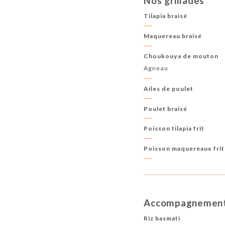
Nos grillades
Tilapia braisé
Maquereau braisé
Choukouya de mouton
Agneau
Ailes de poulet
Poulet braisé
Poisson tilapia frit
Poisson maquereaux frit
Accompagnemen
Riz basmati