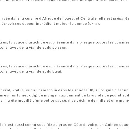
risée dans la cuisine d’Afrique de l’ouest et Centrale, elle est préparé
s écrevisses et pour ingrédient majeur le gombo (okra).
tres, la sauce d’arachide est présente dans presque toutes les cuisines
çons, avec de la viande et du poisson.
tres, la sauce d’arachide est présente dans presque toutes les cuisines
çons, avec de la viande et du bœuf.
néral) voit le jour au cameroun dans les années 80, à l’origine c’est un
aires( les fameux dg) de manger rapidement de la viande de poulet et
s, il a été mouillé d’une petite sauce, il se décline de mille et une ma
is est aussi connu sous Riz au gras en Côte d’Ivoire, en Guinée et au