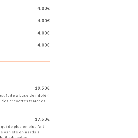
4.00€
4.00€
4.00€
4.00€
19.50€
st faite à base de ndolè (
t des crevettes fraîches
17.50€
qui de plus en plus fait
ne variété épinards à
’huile de palme.