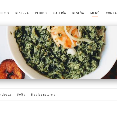
INICIO
RESERVA
PEDIDO
GALERÍA
RESEÑA
MENÚ
CONTA
incipaux
Softs
Nos jus naturels