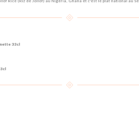
llof Rice (Riz de Jollof) au Nigeria, Ghana et c'est le plat national au S
nette 33cl
33cl